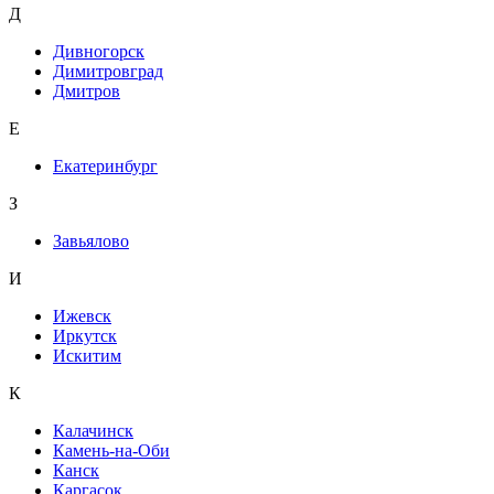
Д
Дивногорск
Димитровград
Дмитров
Е
Екатеринбург
З
Завьялово
И
Ижевск
Иркутск
Искитим
К
Калачинск
Камень-на-Оби
Канск
Каргасок