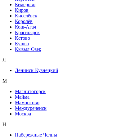
Кемерово
Киров
Киселёвск
Королёв
Кош-Агач
Красноярск
Кстово
Кушва
Кызыл-Озек
Л
Ленинск-Кузнецкий
М
Магнитогорск
Майма
Мамонтово
Междуреченск
Москва
Н
Набережные Челны