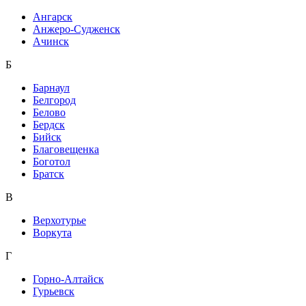
Ангарск
Анжеро-Судженск
Ачинск
Б
Барнаул
Белгород
Белово
Бердск
Бийск
Благовещенка
Боготол
Братск
В
Верхотурье
Воркута
Г
Горно-Алтайск
Гурьевск