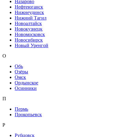
Назарово
Нефтеюганск
Нижнеудинск
Нижний Тагил
Новоалтайск
Новокузнецк
Новомосковск
Новосибирск
Новый Уренгой
О
Обь
Озёры
Омск
Ордынское
Осинники
П
Пермь
Прокопьевск
Р
Рубцовск